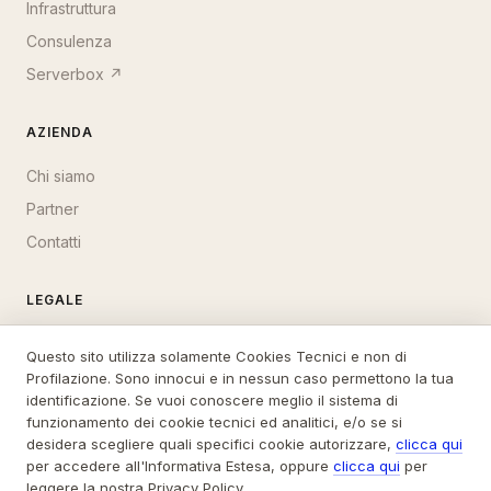
Infrastruttura
Consulenza
Serverbox ↗
AZIENDA
Chi siamo
Partner
Contatti
LEGALE
Privacy
Questo sito utilizza solamente Cookies Tecnici e non di
Cookie
Profilazione. Sono innocui e in nessun caso permettono la tua
identificazione. Se vuoi conoscere meglio il sistema di
funzionamento dei cookie tecnici ed analitici, e/o se si
desidera scegliere quali specifici cookie autorizzare,
clicca qui
per accedere all'Informativa Estesa, oppure
clicca qui
per
© 2008–2026 bEffect SRL — P.IVA 04872560281 — REA Padova
leggere la nostra Privacy Policy.